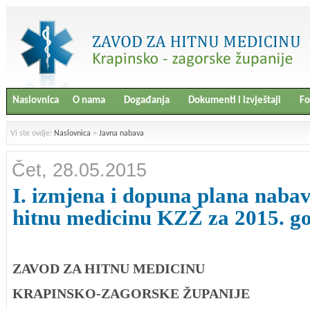
Naslovnica
O nama
Događanja
Dokumenti i izvještaji
Fo
Vi ste ovdje:
Naslovnica
>
Javna nabava
Čet, 28.05.2015
I. izmjena i dopuna plana naba
hitnu medicinu KZŽ za 2015. g
ZAVOD ZA HITNU MEDICINU
KRAPINSKO-ZAGORSKE ŽUPANIJE