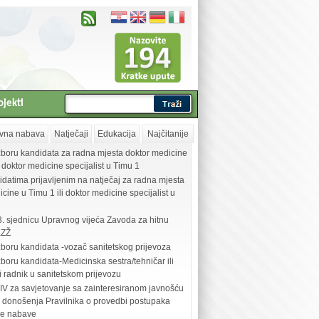
ojekti
vna nabava
Natječaji
Edukacija
Najčitanije
zboru kandidata za radna mjesta doktor medicine
i doktor medicine specijalist u Timu 1
idatima prijavljenim na natječaj za radna mjesta
cine u Timu 1 ili doktor medicine specijalist u
3. sjednicu Upravnog vijeća Zavoda za hitnu
KZŽ
zboru kandidata -vozač sanitetskog prijevoza
boru kandidata-Medicinska sestra/tehničar ili
i radnik u sanitetskom prijevozu
V za savjetovanje sa zainteresiranom javnošću
 donošenja Pravilnika o provedbi postupaka
ne nabave