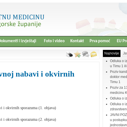
okumenti i izvještaji
Foto i video
Kontakt
Prva pomoć
EU Pr
Najnovije
Ja
Odluka o i
u Timu 1 il
vnoj nabavi i okvirnih
Poziv kand
doktor medi
Timu 1
Poziv za 1
medicinu 
Odluka o i
Odluka o iz
vi i okvirnih sporazuma (1. objava)
zdravstven
JAVNI POZI
vi i okvirnih sporazuma (2. objava)
u postupku
jednostav