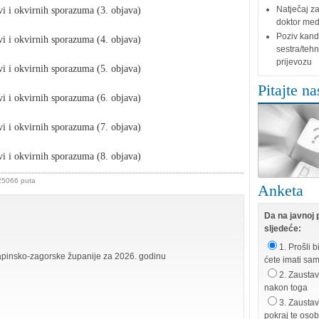
Natječaj za
vi i okvirnih sporazuma (3. objava)
doktor medi
Poziv kand
vi i okvirnih sporazuma (4. objava)
sestra/tehn
prijevozu
vi i okvirnih sporazuma (5. objava)
Pitajte na
vi i okvirnih sporazuma (6. objava)
vi i okvirnih sporazuma (7. objava)
vi i okvirnih sporazuma (8. objava)
 25066 puta
Anketa
Da na javnoj p
sljedeće:
1. Prošli b
apinsko-zagorske županije za 2026. godinu
ćete imati sa
2. Zaustavi
nakon toga
3. Zaustav
pokraj te oso