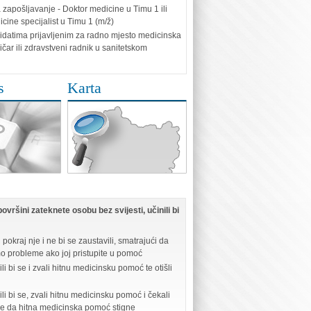
 zapošljavanje - Doktor medicine u Timu 1 ili
cine specijalist u Timu 1 (m/ž)
idatima prijavljenim za radno mjesto medicinska
ičar ili zdravstveni radnik u sanitetskom
s
Karta
ovršini zateknete osobu bez svijesti, učinili bi
i pokraj nje i ne bi se zaustavili, smatrajući da
mo probleme ako joj pristupite u pomoć
li bi se i zvali hitnu medicinsku pomoć te otišli
ili bi se, zvali hitnu medicinsku pomoć i čekali
be da hitna medicinska pomoć stigne