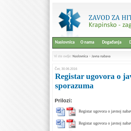
Naslovnica
O nama
Događanja
D
Vi ste ovdje:
Naslovnica
>
Javna nabava
Čet, 30.06.2016
Registar ugovora o ja
sporazuma
Prilozi:
Registar ugovora o javnoj naba
Registar ugovora o javnoj naba