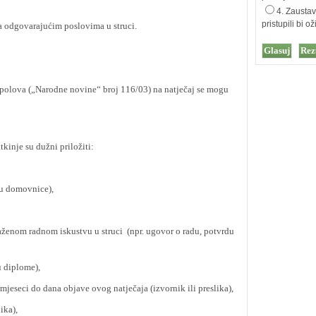
4. Zaustav
pristupili bi 
odgovarajućim poslovima u struci.
polova („Narodne novine“ broj 116/03) na natječaj se mogu
kinje su dužni priložiti:
u domovnice),
enom radnom iskustvu u struci (npr. ugovor o radu, potvrdu
 diplome),
eseci do dana objave ovog natječaja (izvornik ili preslika),
ika),