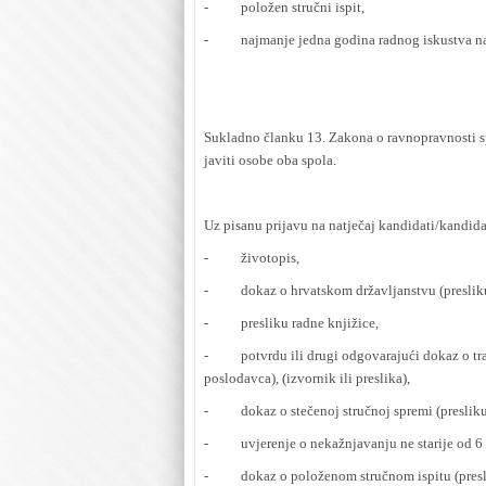
- položen stručni ispit,
- najmanje jedna godina radnog iskustva na 
Sukladno članku 13. Zakona o ravnopravnosti s
javiti osobe oba spola.
Uz pisanu prijavu na natječaj kandidati/kandidat
- životopis,
- dokaz o hrvatskom državljanstvu (preslik
- presliku radne knjižice,
- potvrdu ili drugi odgovarajući dokaz o traž
poslodavca), (izvornik ili preslika),
- dokaz o stečenoj stručnoj spremi (presliku
- uvjerenje o nekažnjavanju ne starije od 6 mj
- dokaz o položenom stručnom ispitu (presl