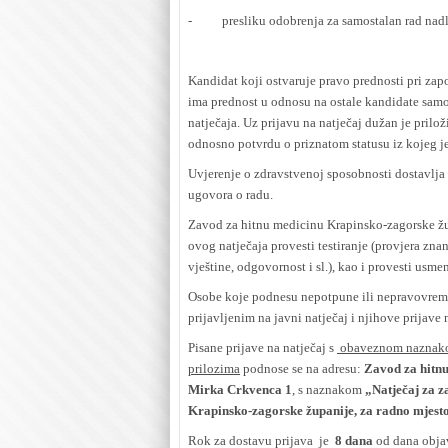
- presliku odobrenja za samostalan rad nadl
Kandidat koji ostvaruje pravo prednosti pri zapo
ima prednost u odnosu na ostale kandidate sam
natječaja. Uz prijavu na natječaj dužan je prilož
odnosno potvrdu o priznatom statusu iz kojeg j
Uvjerenje o zdravstvenoj sposobnosti dostavlja i
ugovora o radu.
Zavod za hitnu medicinu Krapinsko-zagorske žup
ovog natječaja provesti testiranje (provjera zn
vještine, odgovornost i sl.), kao i provesti usme
Osobe koje podnesu nepotpune ili nepravovremen
prijavljenim na javni natječaj i njihove prijave 
Pisane prijave na natječaj s
obaveznom naznakom 
prilozima
podnose se na adresu:
Zavod za hitnu
Mirka Crkvenca 1
, s naznakom
„Natječaj za 
Krapinsko-zagorske županije, za radno mjest
Rok za dostavu prijava je
8
dana
od dana obja