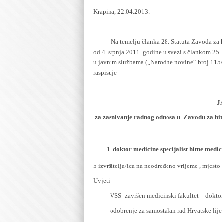
Krapina, 22.04.2013.
Na temelju članka 28. Statuta Zavoda za hit
od 4. srpnja 2011. godine u svezi s člankom 25
u javnim službama („Narodne novine“ broj 115/
raspisuje
J
za zasnivanje radnog odnosa u Zavodu za hit
doktor medicine specijalist hitne med
5 izvršitelja/ica na neodređeno vrijeme , mjest
Uvjeti:
- VSS- završen medicinski fakultet – doktor
- odobrenje za samostalan rad Hrvatske lije