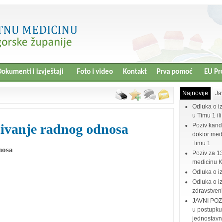
okumenti i izvještaji
Foto i video
Kontakt
Prva pomoć
EU Pr
Najnovije
Ja
Odluka o i
u Timu 1 il
nivanje radnog odnosa
Poziv kand
doktor medi
Timu 1
nosa
Poziv za 1
medicinu 
Odluka o i
Odluka o iz
zdravstven
JAVNI POZI
u postupku
jednostav