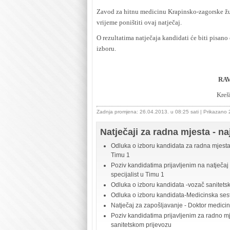
Zavod za hitnu medicinu Krapinsko-zagorske župa
vrijeme poništiti ovaj natječaj.
O rezultatima natječaja kandidati će biti pisan
izboru.
RAVNATEL
Krešimi
Zadnja promjena: 26.04.2013. u 08:25 sati
| Prikazano
Natječaji za radna mjesta - na
Odluka o izboru kandidata za radna mjesta 
Timu 1
Poziv kandidatima prijavljenim na natječaj
specijalist u Timu 1
Odluka o izboru kandidata -vozač sanitets
Odluka o izboru kandidata-Medicinska sestr
Natječaj za zapošljavanje - Doktor medicine
Poziv kandidatima prijavljenim za radno mje
sanitetskom prijevozu