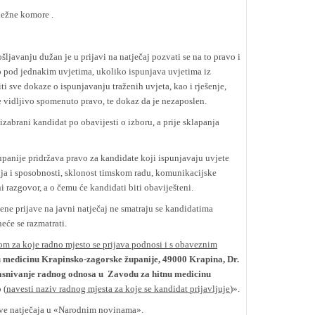
ežne komore .
šljavanju dužan je u prijavi na natječaj pozvati se na to pravo i
o pod jednakim uvjetima, ukoliko ispunjava uvjetima iz
iti sve dokaze o ispunjavanju traženih uvjeta, kao i rješenje,
e vidljivo spomenuto pravo, te dokaz da je nezaposlen.
zabrani kandidat po obavijesti o izboru, a prije sklapanja
anije pridržava pravo za kandidate koji ispunjavaju uvjete
anja i sposobnosti, sklonost timskom radu, komunikacijske
ni razgovor, a o čemu će kandidati biti obaviješteni.
e prijave na javni natječaj ne smatraju se kandidatima
neće se razmatrati.
za koje radno mjesto se prijava podnosi i s obaveznim
 medicinu Krapinsko-zagorske županije,
49000 Krapina, Dr.
zasnivanje radnog odnosa u Zavodu za hitnu medicinu
o
(
navesti naziv radnog mjesta za koje se kandidat prijavljuje
)».
ve natječaja u «Narodnim novinama».