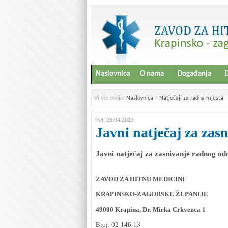
Naslovnica
O nama
Događanja
D
Vi ste ovdje:
Naslovnica
>
Natječaji za radna mjesta
Pet, 26.04.2013
Javni natječaj za zas
Javni natječaj za zasnivanje radnog od
ZAVOD ZA HITNU MEDICINU
KRAPINSKO-ZAGORSKE ŽUPANIJE
49000 Krapina, Dr. Mirka Crkvenca 1
Broj: 02-146-13