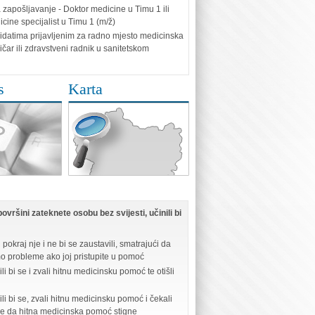
 zapošljavanje - Doktor medicine u Timu 1 ili
cine specijalist u Timu 1 (m/ž)
idatima prijavljenim za radno mjesto medicinska
ičar ili zdravstveni radnik u sanitetskom
s
Karta
ovršini zateknete osobu bez svijesti, učinili bi
i pokraj nje i ne bi se zaustavili, smatrajući da
mo probleme ako joj pristupite u pomoć
li bi se i zvali hitnu medicinsku pomoć te otišli
ili bi se, zvali hitnu medicinsku pomoć i čekali
be da hitna medicinska pomoć stigne