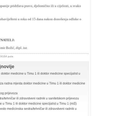
nije pridržava pravo, djelomično ili u cijelosti, u svako
o obaviješteni u roku od 15 dana nakon donošenja odluke o
J:
r Božić, dipl. iur.
 24164 puta
jnovije
doktor medicine u Timu 1 ili doktor medicine specijalist u
 za radna mjesta doktor medicine u Timu 1 ili doktor medicine
kog prijevoza
a/tehničar ili zdravstveni radnik u sanitetskom prijevozu
 u Timu 1 ili doktor medicine specijalist u Timu 1 (m/ž)
sto medicinska sestra/tehničar ili zdravstveni radnik u