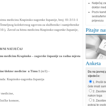
Natječaj za
doktor medi
Poziv kand
sestra/tehn
nu medicinu Krapinsko-zagorske županije, broj: 01-3/11-1
prijevozu
. Temeljnog kolektivnog ugovora za službenike i namještenike
Pitajte na
10.), Zavod za hitnu medicinu Krapinsko-zagorske županije,
AVNI NATJEČAJ
nu medicinu Krapinsko – zagorske županije za radna mjesta
Anketa
icine/doktor medicine u Timu 1
(m/ž) –
Da na javnoj p
sljedeće:
o rada: Krapinsko-zagorska županija
1. Prošli b
ćete imati sa
2. Zaustavi
 medicine,
nakon toga
čničke komore,
3. Zaustav
pokraj te oso