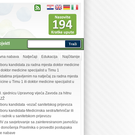
ojekti
vna nabava
Natječaji
Edukacija
Najčitanije
zboru kandidata za radna mjesta doktor medicine
i doktor medicine specijalist u Timu 1
idatima prijavljenim na natječaj za radna mjesta
cine u Timu 1 ili doktor medicine specijalist u
3. sjednicu Upravnog vijeća Zavoda za hitnu
KZŽ
zboru kandidata -vozač sanitetskog prijevoza
boru kandidata-Medicinska sestra/tehničar ili
i radnik u sanitetskom prijevozu
V za savjetovanje sa zainteresiranom javnošću
 donošenja Pravilnika o provedbi postupaka
ne nabave