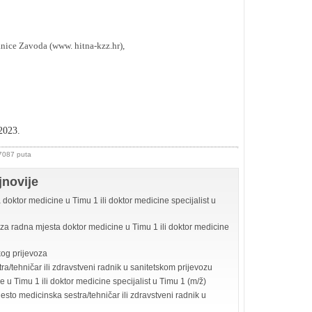
nice Zavoda (www. hitna-kzz.hr),
2023.
 7087 puta
jnovije
doktor medicine u Timu 1 ili doktor medicine specijalist u
 za radna mjesta doktor medicine u Timu 1 ili doktor medicine
kog prijevoza
a/tehničar ili zdravstveni radnik u sanitetskom prijevozu
 u Timu 1 ili doktor medicine specijalist u Timu 1 (m/ž)
sto medicinska sestra/tehničar ili zdravstveni radnik u