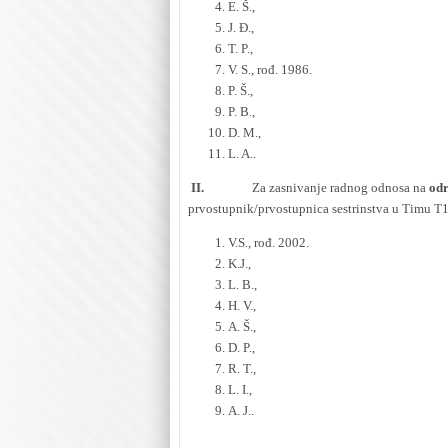
E. Š.,
J. Đ.,
T. P.,
V. S., rođ. 1986.
P. Š.,
P. B.,
D. M.,
L. A..
II.
Za zasnivanje radnog odnosa na
od
prvostupnik/prvostupnica sestrinstva u Timu T1
V.S., rođ. 2002.
K.J.,
L. B.,
H. V.,
A. Š.,
D. P.,
R. T.,
L. I.,
A. J..