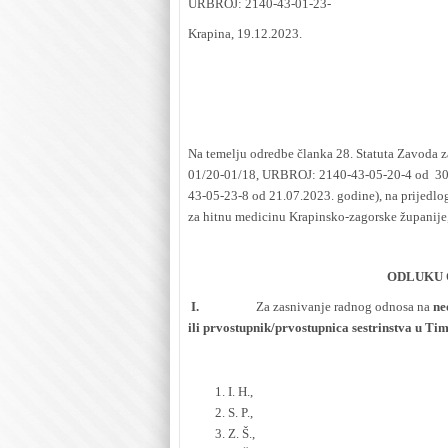
URBROJ: 2140-43-01-23-
Krapina, 19.12.2023.
Na temelju odredbe članka 28. Statuta Zavoda
01/20-01/18, URBROJ: 2140-43-05-20-4 od 30
43-05-23-8 od 21.07.2023. godine), na prijedlo
za hitnu medicinu Krapinsko-zagorske županije
ODLUKU 
I.
Za zasnivanje radnog odnosa na
ne
ili prvostupnik/prvostupnica sestrinstva u T
I. H.,
S. P.,
Z. Š.,