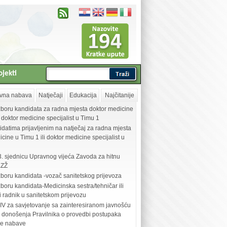
ojekti
vna nabava
Natječaji
Edukacija
Najčitanije
zboru kandidata za radna mjesta doktor medicine
i doktor medicine specijalist u Timu 1
idatima prijavljenim na natječaj za radna mjesta
cine u Timu 1 ili doktor medicine specijalist u
3. sjednicu Upravnog vijeća Zavoda za hitnu
KZŽ
zboru kandidata -vozač sanitetskog prijevoza
boru kandidata-Medicinska sestra/tehničar ili
i radnik u sanitetskom prijevozu
V za savjetovanje sa zainteresiranom javnošću
 donošenja Pravilnika o provedbi postupaka
ne nabave