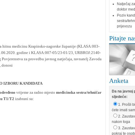
Natječaj za
doktor medi
Poziv kand
sestra/tehn
prijevozu
Pitajte na
 za hitnu medicinu Krapinsko-zagorske županije (KLASA:003-
.06.2020. godine i KLASA:007-05/23-01/23, URBROJ:2140-
g Povjerenstva za provedbu javnog natječaja, ravnatelj Zavoda
, donosi
Anketa
O IZBORU KANDIDATA
Da na javnoj p
određeno
vrijeme za radno mjesto
medicinska sestra/tehničar
sljedeće:
imu T1/T2
izabrani su:
1. Prošli b
ćete imati sa
2. Zaustavi
nakon toga
3. Zaustav
pokraj te oso