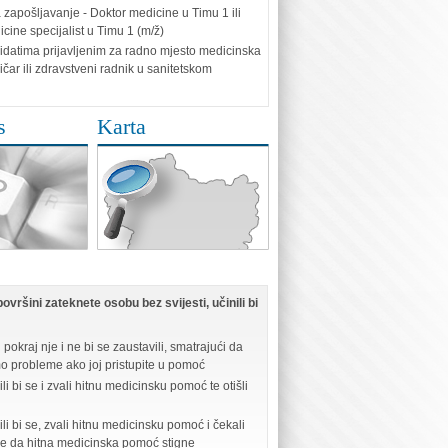
 zapošljavanje - Doktor medicine u Timu 1 ili
cine specijalist u Timu 1 (m/ž)
idatima prijavljenim za radno mjesto medicinska
ičar ili zdravstveni radnik u sanitetskom
s
Karta
ovršini zateknete osobu bez svijesti, učinili bi
i pokraj nje i ne bi se zaustavili, smatrajući da
mo probleme ako joj pristupite u pomoć
li bi se i zvali hitnu medicinsku pomoć te otišli
ili bi se, zvali hitnu medicinsku pomoć i čekali
be da hitna medicinska pomoć stigne