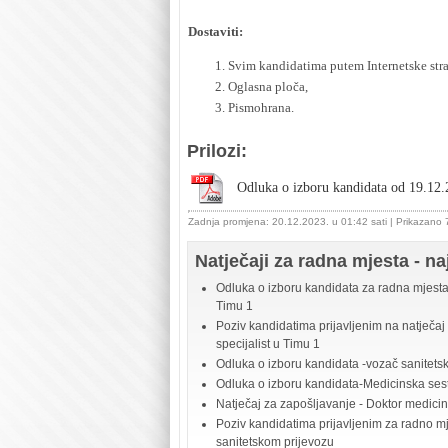
Dostaviti:
Svim kandidatima putem Internetske stra
Oglasna ploča,
Pismohrana.
Prilozi:
Odluka o izboru kandidata od 19.12.
Zadnja promjena: 20.12.2023. u 01:42 sati
| Prikazano
Natječaji za radna mjesta - na
Odluka o izboru kandidata za radna mjesta 
Timu 1
Poziv kandidatima prijavljenim na natječaj
specijalist u Timu 1
Odluka o izboru kandidata -vozač sanitets
Odluka o izboru kandidata-Medicinska sestr
Natječaj za zapošljavanje - Doktor medicine
Poziv kandidatima prijavljenim za radno mje
sanitetskom prijevozu