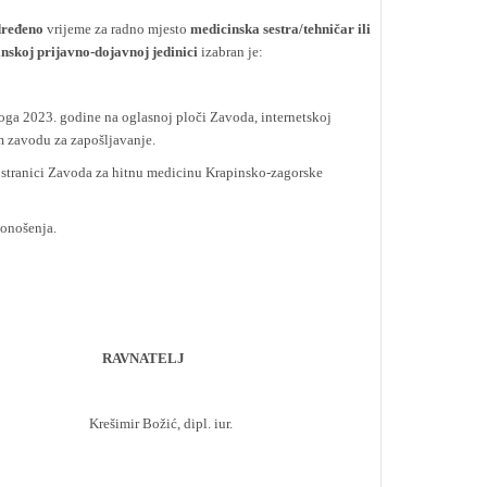
dređeno
vrijeme za radno mjesto
medicinska sestra/tehničar ili
inskoj prijavno-dojavnoj jedinici
izabran je:
noga 2023. godine na oglasnoj ploči Zavoda, internetskoj
m zavodu za zapošljavanje.
j stranici Zavoda za hitnu medicinu Krapinsko-zagorske
onošenja.
RAVNATELJ
imir Božić, dipl. iur.