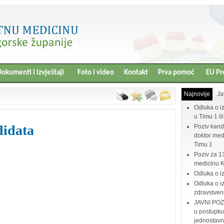
okumenti i izvještaji
Foto i video
Kontakt
Prva pomoć
EU Pr
Najnovije
Ja
Odluka o i
u Timu 1 il
didata
Poziv kand
doktor medi
Timu 1
Poziv za 1
medicinu 
Odluka o i
Odluka o iz
zdravstven
JAVNI POZI
u postupku
jednostav