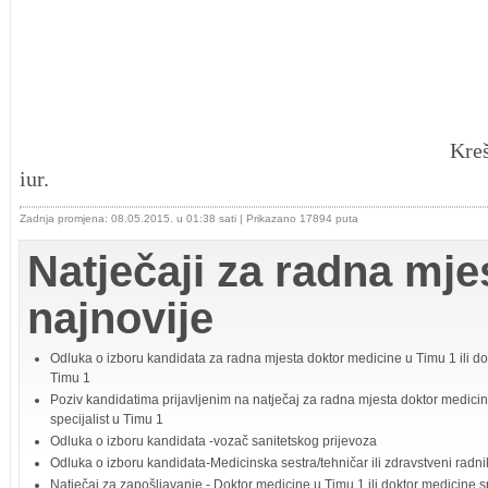
RAVNATE
Krešimi
iur.
Zadnja promjena: 08.05.2015. u 01:38 sati
| Prikazano 17894 puta
Natječaji za radna mjes
najnovije
Odluka o izboru kandidata za radna mjesta doktor medicine u Timu 1 ili dok
Timu 1
Poziv kandidatima prijavljenim na natječaj za radna mjesta doktor medicin
specijalist u Timu 1
Odluka o izboru kandidata -vozač sanitetskog prijevoza
Odluka o izboru kandidata-Medicinska sestra/tehničar ili zdravstveni radni
Natječaj za zapošljavanje - Doktor medicine u Timu 1 ili doktor medicine sp