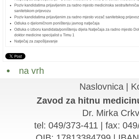
Poziv kandidatima prijavljenim za radno mjesto medicinska sestra/tehničar 
sanitetskom prijevozu
Poziv kandidatima prijavljenim za radno mjesto vozač sanitetskog prijevo
Odluka o djelomičnom poništenju javnog natječaja
Odluka o izboru kandidata/poništenju dijela Natječaja za radno mjesto Dok
doktor medicine specijalist u Timu 1
Natječaj za zapošljavanje
na vrh
Naslovnica
|
K
Zavod za hitnu medicin
Dr. Mirka Crk
tel: 049/373-411 | fax: 04
OIB: 17813384799 | IBA