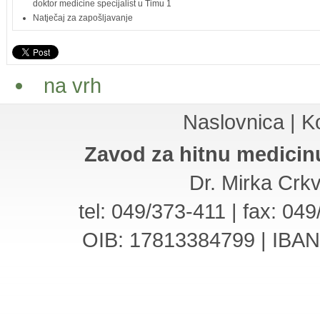
doktor medicine specijalist u Timu 1
Natječaj za zapošljavanje
na vrh
Naslovnica
|
K
Zavod za hitnu medicin
Dr. Mirka Crk
tel: 049/373-411 | fax: 04
OIB: 17813384799 | IBA