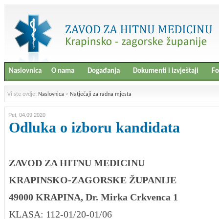
Naslovnica
O nama
Događanja
Dokumenti i izvještaji
Fo
Vi ste ovdje:
Naslovnica
>
Natječaji za radna mjesta
Pet, 04.09.2020
Odluka o izboru kandidata
ZAVOD ZA HITNU MEDICINU
KRAPINSKO-ZAGORSKE ŽUPANIJE
49000 KRAPINA, Dr. Mirka Crkvenca 1
KLASA: 112-01/20-01/06