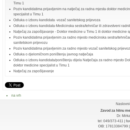
Timu 1
Poziv kandidatima prijavljenim na natječaj za radna mjesta doktor medicin
specijalist u Timu 1
Odluka o izboru kandidata -vozač sanitetskog prijevoza
Odluka o izboru kandidata-Medicinska sestra/tehničar ili zdravstveni radni
Natječaj za zapošljavanje - Doktor medicine u Timu 1 ili doktor medicine sp
Poziv kandidatima prijavljenim za radno mjesto medicinska sestra/tehničar 
sanitetskom prijevozu
Poziv kandidatima prijavljenim za radno mjesto vozač sanitetskog prijevo
Odluka o djelomičnom poništenju javnog natječaja
Odluka o izboru kandidata/poništenju dijela Natječaja za radno mjesto Dok
doktor medicine specijalist u Timu 1
Natječaj za zapošljavanje
na vrh
Naslovni
Zavod za hitnu me
Dr. Mirk
tel: 049/373-411 | f
OIB: 17813384799 