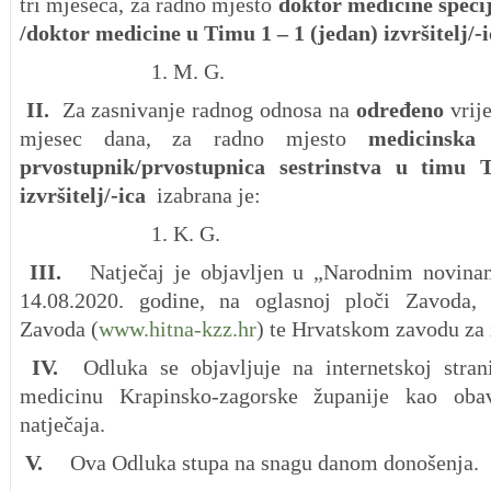
tri mjeseca, za radno mjesto
doktor medicine specij
/doktor medicine u Timu 1 – 1 (jedan) izvršitelj/-
1. M. G.
II.
Za zasnivanje radnog odnosa na
određeno
vrije
mjesec dana, za radno mjesto
medicinska 
prvostupnik/prvostupnica sestrinstva u timu
izvršitelj/-ica
izabrana je:
1. K. G.
III.
Natječaj je objavljen u „Narodnim novina
14.08.2020. godine, na oglasnoj ploči Zavoda, i
Zavoda (
www.hitna-kzz.hr
) te Hrvatskom zavodu za 
IV.
Odluka se objavljuje na internetskoj stra
medicinu Krapinsko-zagorske županije kao obav
natječaja.
V.
Ova Odluka stupa na snagu danom donošenja.