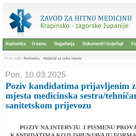
Naslovnica
O nama
Događanja
Dokumenti i izvještaji
Fo
Vi ste ovdje:
Naslovnica
>
Natječaji za radna mjesta
Pon, 10.03.2025
Poziv kandidatima prijavljenim 
mjesta medicinska sestra/tehniča
sanitetskom prijevozu
POZIV NA INTERVJU I PISMENU PROV
KANDIDATIMA KOJI ISPUNJAVAJU FORMA