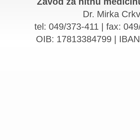
Zavod za hitnu medicin
Dr. Mirka Crk
tel: 049/373-411 | fax: 04
OIB: 17813384799 | IBA