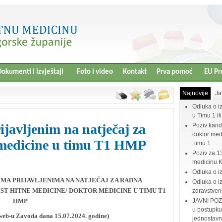
okumenti i izvještaji
Foto i video
Kontakt
Prva pomoć
EU Pr
Najnovije
Ja
Odluka o i
u Timu 1 il
javljenim na natječaj za
Poziv kand
doktor medi
 medicine u timu T1 HMP
Timu 1
Poziv za 1
medicinu 
Odluka o i
TIMA
PRIJAVLJENIMA NA NATJEČAJ ZA RADNA
Odluka o iz
ST HITNE MEDICINE/ DOKTOR MEDICINE U TIMU T1
zdravstven
HMP
JAVNI POZI
u postupku
 web-u Zavoda dana 15.07.2024. godine)
jednostav