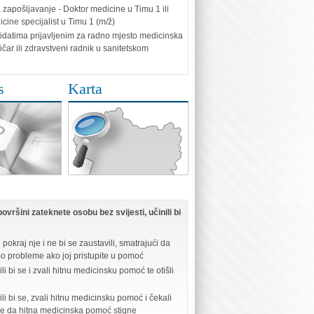
 zapošljavanje - Doktor medicine u Timu 1 ili
cine specijalist u Timu 1 (m/ž)
idatima prijavljenim za radno mjesto medicinska
ičar ili zdravstveni radnik u sanitetskom
s
Karta
ovršini zateknete osobu bez svijesti, učinili bi
i pokraj nje i ne bi se zaustavili, smatrajući da
mo probleme ako joj pristupite u pomoć
li bi se i zvali hitnu medicinsku pomoć te otišli
ili bi se, zvali hitnu medicinsku pomoć i čekali
be da hitna medicinska pomoć stigne