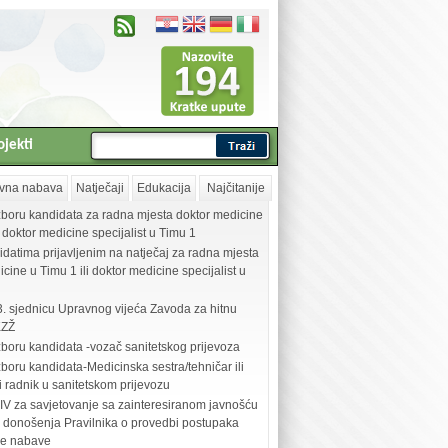
ojekti
vna nabava
Natječaji
Edukacija
Najčitanije
zboru kandidata za radna mjesta doktor medicine
i doktor medicine specijalist u Timu 1
idatima prijavljenim na natječaj za radna mjesta
cine u Timu 1 ili doktor medicine specijalist u
3. sjednicu Upravnog vijeća Zavoda za hitnu
KZŽ
zboru kandidata -vozač sanitetskog prijevoza
boru kandidata-Medicinska sestra/tehničar ili
i radnik u sanitetskom prijevozu
V za savjetovanje sa zainteresiranom javnošću
 donošenja Pravilnika o provedbi postupaka
ne nabave