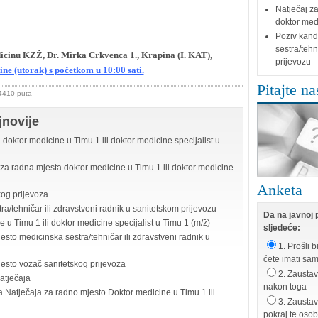
Natječaj za
doktor medi
Poziv kand
sestra/tehn
icinu KZŽ, Dr. Mirka Crkvenca 1., Krapina (I. KAT),
prijevozu
ine (utorak) s početkom u 10:00 sati.
Pitajte na
 4410 puta
jnovije
doktor medicine u Timu 1 ili doktor medicine specijalist u
 za radna mjesta doktor medicine u Timu 1 ili doktor medicine
Anketa
kog prijevoza
a/tehničar ili zdravstveni radnik u sanitetskom prijevozu
Da na javnoj p
 u Timu 1 ili doktor medicine specijalist u Timu 1 (m/ž)
sljedeće:
sto medicinska sestra/tehničar ili zdravstveni radnik u
1. Prošli b
ćete imati sa
jesto vozač sanitetskog prijevoza
2. Zaustavi
atječaja
nakon toga
a Natječaja za radno mjesto Doktor medicine u Timu 1 ili
3. Zaustav
pokraj te oso