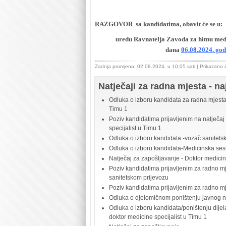
RAZGOVOR sa kandidatima, obavit će se u:
uredu Ravnatelja Zavoda za hitnu med
dana
06.08.2024. god
Zadnja promjena: 02.08.2024. u 10:05 sati
| Prikazano
Natječaji za radna mjesta - na
Odluka o izboru kandidata za radna mjesta 
Timu 1
Poziv kandidatima prijavljenim na natječaj
specijalist u Timu 1
Odluka o izboru kandidata -vozač sanitets
Odluka o izboru kandidata-Medicinska sestr
Natječaj za zapošljavanje - Doktor medicine
Poziv kandidatima prijavljenim za radno mje
sanitetskom prijevozu
Poziv kandidatima prijavljenim za radno m
Odluka o djelomičnom poništenju javnog n
Odluka o izboru kandidata/poništenju dijel
doktor medicine specijalist u Timu 1