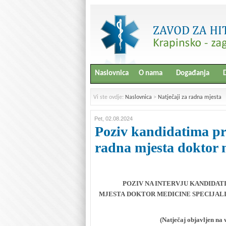
Naslovnica
O nama
Događanja
D
Vi ste ovdje:
Naslovnica
>
Natječaji za radna mjesta
Pet, 02.08.2024
Poziv kandidatima pri
radna mjesta doktor
POZIV NA INTERVJU KANDIDA
MJESTA DOKTOR MEDICINE SPECIJALI
(Natječaj objavljen na